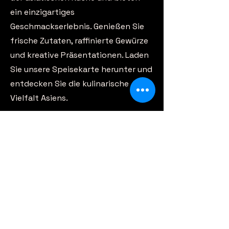
ein einzigartiges
Geschmackserlebnis. Genießen Sie
frische Zutaten, raffinierte Gewürze
und kreative Präsentationen. Laden
Sie unsere Speisekarte herunter und
entdecken Sie die kulinarische
Vielfalt Asiens.
Jetzt herunterladen
Adresse
Elzstraße 7, 77975 Ringsheim
TEL.:
07822 7802077
.