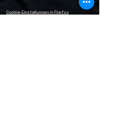
Cookie-Einstellungen in Firefox
Cookie-Einstellungen im Internet Explorer
Cookie-Einstellungen in Google Chrome
Cookie-Einstellungen in Safari (OS X)
Cookie-Einstellungen in Safari (iOS)
Cookie-Einstellungen in Android
Um die Verwendung eigener Daten durch
Google Analytics auf allen Websites
abzulehnen und zu verhindern, bestehen
die folgenden Anweisungen: