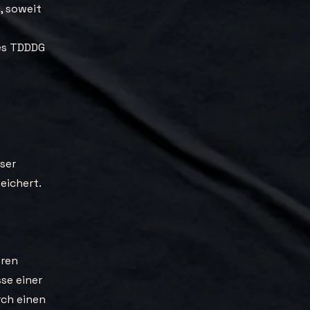
G, soweit
des TDDDG
ser
eichert.
eren
se einer
rch einen