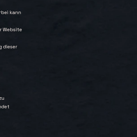
rbei kann
r Website
g dieser
zu
ndet