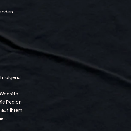
genden
achfolgend
 Website
die Region
 auf Ihrem
heit