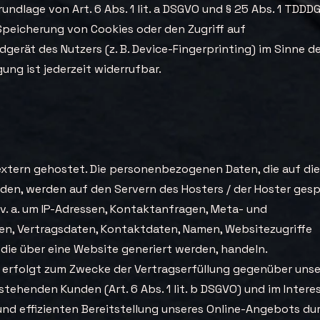
rundlage von Art. 6 Abs. 1 lit. a DSGVO und § 25 Abs. 1 TDDD
 Speicherung von Cookies oder den Zugriff auf
dgerät des Nutzers (z. B. Device-Fingerprinting) im Sinne 
gung ist jederzeit widerrufbar.
extern gehostet. Die personenbezogenen Daten, die auf die
den, werden auf den Servern des Hosters / der Hoster gesp
 v. a. um IP-Adressen, Kontaktanfragen, Meta- und
n, Vertragsdaten, Kontaktdaten, Namen, Websitezugriffe
 die über eine Website generiert werden, handeln.
 erfolgt zum Zwecke der Vertragserfüllung gegenüber uns
tehenden Kunden (Art. 6 Abs. 1 lit. b DSGVO) und im Interes
 und effizienten Bereitstellung unseres Online-Angebots du