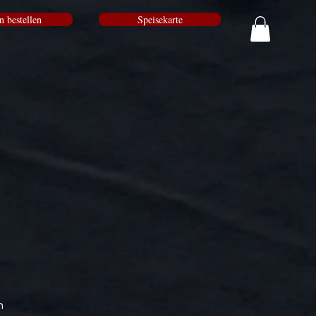
n bestellen
Speisekarte
n