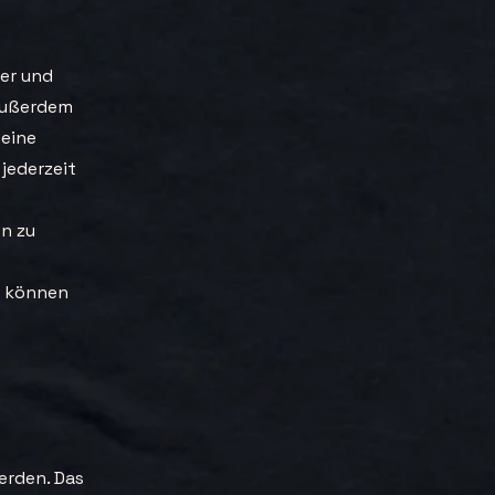
ger und
außerdem
 eine
 jederzeit
n zu
z können
erden. Das