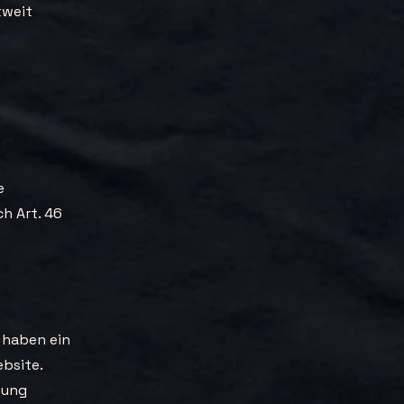
tweit
e
h Art. 46
r haben ein
ebsite.
tung