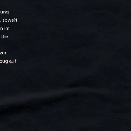
tung
G, soweit
en im
 Die
zur
ezug auf