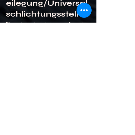
eilegung/Universal
schlichtungsstelle
Wir sind nicht bereit oder verpflichtet,
an Streitbeilegungsverfahren vor einer
Verbraucherschlichtungsstelle
teilzunehmen.
Zentrale
Kontaktstelle nach
dem Digital
Services Act (DSA)
Unsere zentrale Kontaktstelle für Nutzer
und Behörden nach Art. 11, 12 DSA
erreichen Sie wie folgt:
E-Mail: sontakumi17@gmail.com